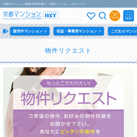
京都のマンション情報はRST京都の「京都マンション」をチェック！
MENU
販売中マンション
収益・事業用マンション
こだわりマンシ
物件リクエスト