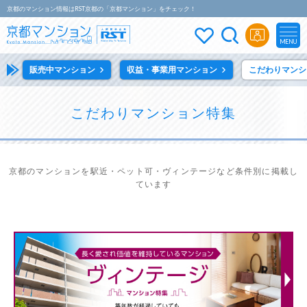
京都のマンション情報はRST京都の「京都マンション」をチェック！
MENU
販売中マンション
収益・事業用マンション
こだわりマンシ
こだわりマンション特集
京都のマンションを駅近・ペット可・ヴィンテージなど条件別に掲載し
ています