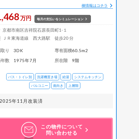
棟情報はコチラ
1,468
万円
毎月の支払いをシミュレーション
京都市南区吉祥院石原長田町1-１
ＪＲ東海道線 西大路駅 徒歩20 分
間取り
3DK
専有面積
60.5m2
築年数
1975年7月
所在階
9階
バス・トイレ別
洗濯機置き場
給湯
システムキッチン
バルコニー
南向き
上層階
2025年11月改装済
この物件について
問い合わせる