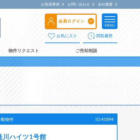
お客様事例
お問い合わせ
会社概要
会員ログイン
MENU
お気に入り
閲覧履歴
物件リクエスト
ご売却相談
一般物件
ID:41894
桂川ハイツ1号館