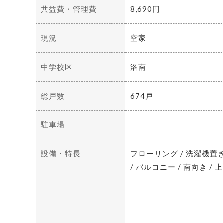
共益費・管理費
8,690円
現況
空家
中学校区
洛南
総戸数
674戸
駐車場
設備・特長
フローリング / 洗濯機置き
/ バルコニー / 南向き 