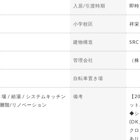
入居/引渡時期
即時
小学校区
祥栄
建物構造
SR
管理会社
（株
自転車置き場
場 / 給湯 / システムキッチン
備考
【2
/ 上層階/リノベーション
ット
◆シ
(D
クロ
あり