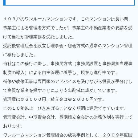
１０３戸のワンルームマンションです。このマンションは長い間、
事業主による管理者方式でしたが、事業主の不動産業者の要請を受
けて当社が管理業務を受託しました。
受託後管理組合を設立し理事会・総会方式の通常のマンション管理
に移行しました。
当社はこの移行に際し、事務局方式（事務局設置と事務局担当理事
制度の導入）による自主管理に着手し、現在も進行中です。
補修や改修工事は専門家のアドバイスを受けながら役員が手分けし
て良質な業者を探すことにより支出削減に成功しています。
管理費は＠６０００円、積立金は＠２０００円です。
この１０年以上、ひきあげることなく順調に運営できています。
管理費会計、中期資金会計、長期積立金会計の財務体制を実行して
おります。
ワンルームマンション管理組合の成功事例として、２００９年度国