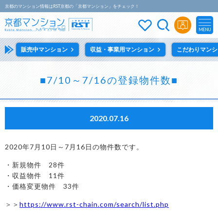
京都のマンション情報はRST京都の「京都マンション」をチェック！
MENU
販売中マンション
収益・事業用マンション
こだわりマンシ
■7/10～7/16の登録物件数■
2020.07.16
2020年7月10日～7月16日の物件数です。
・新規物件 28件
・収益物件 11件
・価格変更物件 33件
＞＞
https://www.rst-chain.com/search/list.php