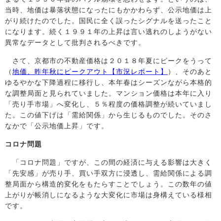
当時、地価は暴落状態になったにもかかわらず、公示地価は上
がり続けたのでした。国民に全く誤ったシグナルを送ったこと
になります。続く１９９１年の上昇は言い逃れのしようがない
異常なデータとして批判されるべきです。
さて、京都市の不動産価格は２０１８年夏にピークをうって
（
地価、昨年秋にピークアウト【市況レポート】
）、そのあと
ゆるやかな下降過程に移行し、本年春はシーズンながら本格的
な調整局面と見られていました。マンション価格は本年に入り
「売り手市場」へ変化し、５％程度の価格調整が続いていまし
た。この値下げは「需給関係」から生じるものでした。そのさ
なかで「公示地価上昇」です。
コロナ問題
「コロナ問題」ですが、この間の経済に与える影響は大きく
「先安感」が売り手、買い手双方に浸透し、需給関係による調
整局面から構造的変化をもたらすことでしょう。この数年の値
上がりが帳消しになるような大変化に市場は身構えている様相
です。