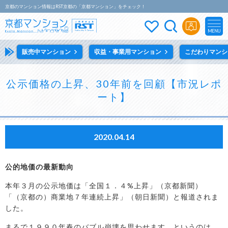
京都のマンション情報はRST京都の「京都マンション」をチェック！
MENU
販売中マンション
収益・事業用マンション
こだわりマンシ
公示価格の上昇、30年前を回顧【市況レポ
ート】
2020.04.14
公的地価の最新動向
本年３月の公示地価は「全国１．４%上昇」（京都新聞）
「（京都の）商業地７年連続上昇」（朝日新聞）と報道されま
した。
まるで１９９０年春のバブル崩壊を思わせます。というのは、